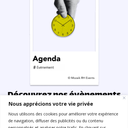
Découvrez nos évènements
Nous apprécions votre vie privée
DÉCOUVREZ
Nous utilisons des cookies pour améliorer votre expérience
de navigation, diffuser des publicités ou du contenu
personnalisés et analyser notre trafic. En cliquant sur